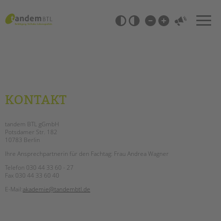
Zum
Navigation
Inhalt
überspringen
springen
Barrierefrei-
Einstellungen
überspringen
KONTAKT
tandem BTL gGmbH
Potsdamer Str. 182
10783 Berlin
Ihre Ansprechpartnerin für den Fachtag: Frau Andrea Wagner
Telefon 030 44 33 60 - 27
Fax 030 44 33 60 40
E-Mail:
akademie@tandembtl.de