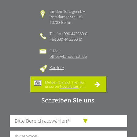
tandem BTL gGmbH
Potsdamer Str. 182
10783 Berlin
Telefon 030 443360-0
Fax 030 44 336040
E-Mail:
office@tandembtl.de
Karriere
Melden Sie sich hier für
unseren
Newsletter
an.
Schreiben Sie uns.