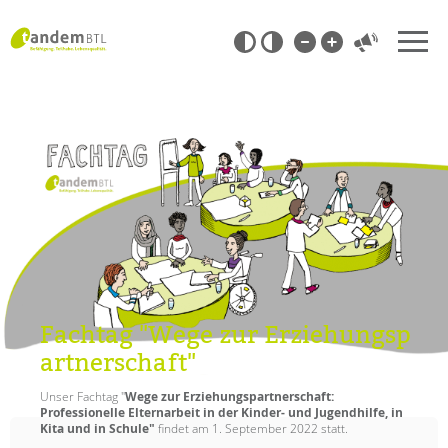
Zum
Navigation
Inhalt
überspringen
springen
Barrierefrei-
Einstellungen
überspringen
Fachtag "Wege zur Erziehungsp
artnerschaft"
Unser Fachtag "
Wege zur Erziehungspartnerschaft:
Professionelle Elternarbeit in der Kinder- und Jugendhilfe, in
Kita und in Schule"
findet am 1. September 2022 statt.