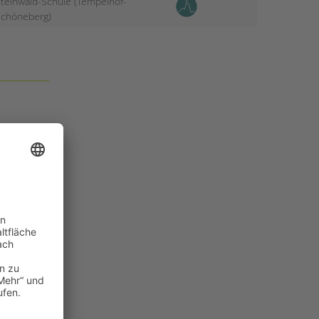
teinwald-Schule (Tempelhof-
chöneberg)