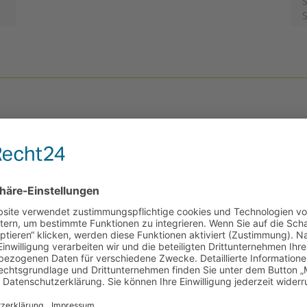
S
S
EFöB
Ergänzende Förderung und Betreuung
zum Arbeitsbereich