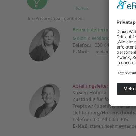
Wohnen
Ihre Ansprechpartnerinnen:
Bereichsleiterin
Melanie Weiland
030 443360-301
Telefon:
E-Mail:
melanie.weiland@t
Abteilungsleiter Ost
Steven Höhme
Zuständig für folgende Bezi
Treptow/Köpenick, Marzahn
Lichtenberg/Hohenschönha
030 443360-305
Telefon:
E-Mail:
steven.hoehme@tande