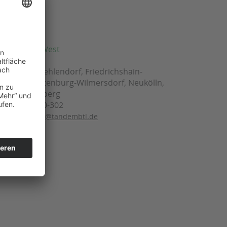
ngsleiterin West
Ribbeck
, Steglitz-Zehlendorf, Friedrichshain-
rg, Charlottenburg-Wilmersdorf, Neukölln,
hof-Schöneberg
030 443360-302
:
laura.ribbeck@tandembtl.de