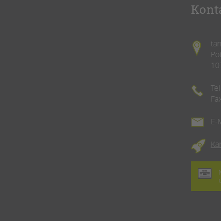
Kont
ta
Po
10
Te
Fa
E-
Ka