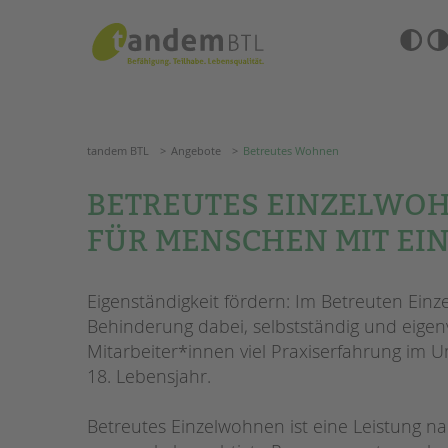
Zum
Navigation
Inhalt
überspringen
springen
Barrierefre
Einstellun
tandem BTL
Angebote
Betreutes Wohnen
übersprin
Navigation
überspringen
SUCHE
tandem BTL
Angebote
Betreutes Wohnen
ANGEBOTE
BETREUTES EINZELWO
KITA & FRÜHE HILFEN
HILFEN ZUR ERZIE
FÜR MENSCHEN MIT EI
SCHULE & GANZTAG
EINGLIEDERUNGSHI
Eigenständigkeit fördern: Im Betreuten Ein
Grundschulen
BETREUTES WOHNE
Behinderung dabei, selbstständig und eige
Oberschulen
Mitarbeiter*innen viel Praxiserfahrung im
Förderzentren
TANDEM BTL AKADE
18. Lebensjahr.
Kollegs
EFöB
Zertfikatskurse
Schulbezogene Sozialarbeit
Betreutes Einzelwohnen ist eine Leistung na
Seminarkalender
Tagesgruppen
Seminarräume