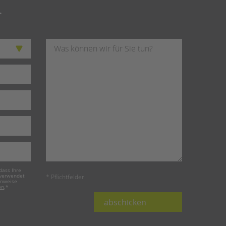
.
dass Ihre
 verwendet
* Pflichtfelder
inweise
on
.
*
abschicken