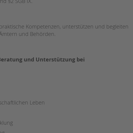
nd §2 SGB IX.
Magazin
spraktische Kompetenzen, unterstützen und begleiten
u Ämtern und Behörden.
Beratung und Unterstützung bei
schaftlichen Leben
klung
ng