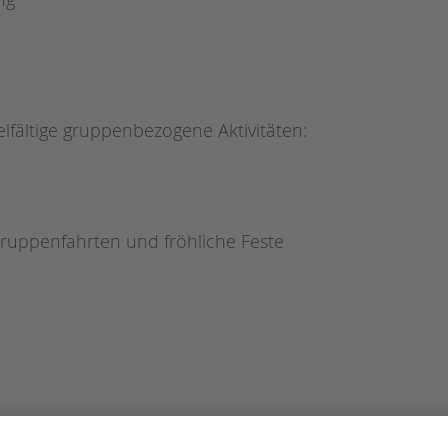
fältige gruppenbezogene Aktivitäten:
uppenfahrten und fröhliche Feste