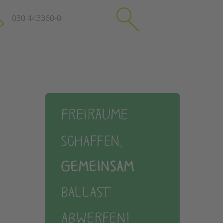
030 443360-0
schließen
KONTAKT
Suchen
e
Impressum
itgeberin
Datenschutz
Hinweisgebersystem
Intranet