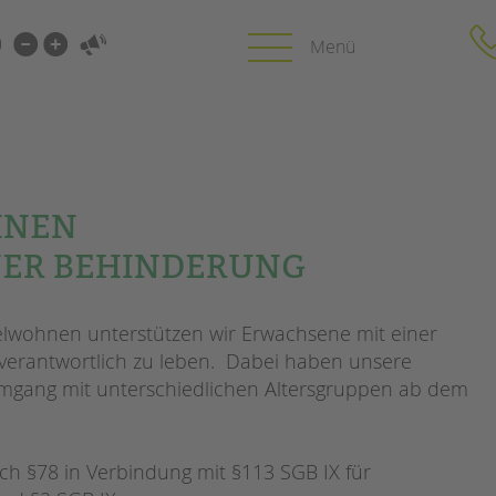
i-
gen
gen
PROFIL | LEITBILD
KARRIERE
HNEN
HUNG
NER BEHINDERUNG
Bereiche im Überblick
Stellenangebot
Kinder- und Jugendschutz
tandem als Arbe
Unsere Videos
LFE
zelwohnen unterstützen wir Erwachsene mit einer
Gesellschafter VdK
NEWS/BLOG
schoolcoach BTL
N
nverantwortlich zu leben. Dabei haben unsere
tandem international
 Umgang mit unterschiedlichen Altersgruppen ab dem
unkuerzbar
MIE
Briefe an Kai
ch §78 in Verbindung mit §113 SGB IX für
PRESSE