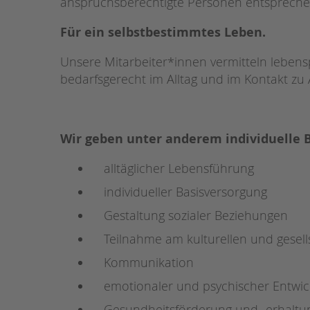
anspruchsberechtigte Personen entspreche
STADTTEILARBEIT
Für ein selbstbestimmtes Leben.
Unsere Mitarbeiter*innen vermitteln leben
bedarfsgerecht im Alltag und im Kontakt z
Wir geben unter anderem individuelle 
alltäglicher Lebensführung
individueller Basisversorgung
Gestaltung sozialer Beziehungen
Teilnahme am kulturellen und gesell
Kommunikation
emotionaler und psychischer Entwic
Gesundheitsförderung und -erhaltu