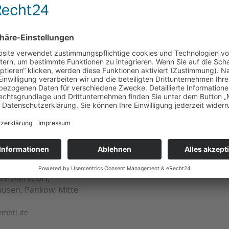
Abteilu
Laura 
Spandau
Kreuzbe
andembtl.de
Tempel
Telefon
E-Mail:
rke:
/Hellersdorf,
usen, Pankow, Mitte
mbtl.de