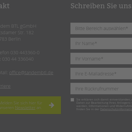
akt
Schreiben Sie uns
ndem BTL gGmbH
tsdamer Str. 182
783 Berlin
lefon 030 443360-0
x 030 44 336040
Mail:
office@tandembtl.de
rriere
Pflichtfeld
Sie erklären sich damit einverstanden, 
Melden Sie sich hier für
Daten zur Bearbeitung Ihres Anliegens
werden. Informationen und Widerrufsh
unseren
Newsletter
an.
finden Sie in der
Datenschutzinformati