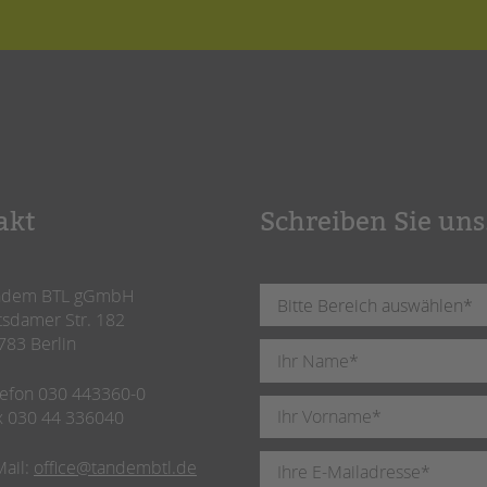
akt
Schreiben Sie uns
ndem BTL gGmbH
tsdamer Str. 182
783 Berlin
lefon 030 443360-0
x 030 44 336040
Mail:
office@tandembtl.de