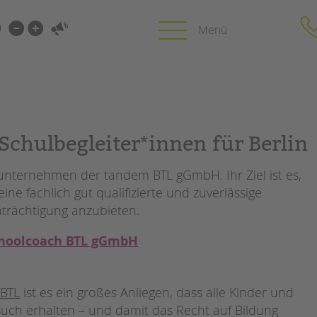
i-
gen
gen
PROFIL | LEITBILD
KARRIERE
chulbegleiter*innen für Berlin
HUNG
Bereiche im Überblick
Stellenangebot
unternehmen der tandem BTL gGmbH. Ihr Ziel ist es,
Kinder- und Jugendschutz
tandem als Arbe
ne fachlich gut qualifizierte und zuverlässige
Unsere Videos
LFE
nträchtigung anzubieten.
Gesellschafter VdK
NEWS/BLOG
schoolcoach BTL
N
 schoolcoach BTL gGmbH
tandem international
unkuerzbar
MIE
Briefe an Kai
 BTL
ist es ein großes Anliegen, dass alle Kinder und
PRESSE
uch erhalten – und damit das Recht auf Bildung