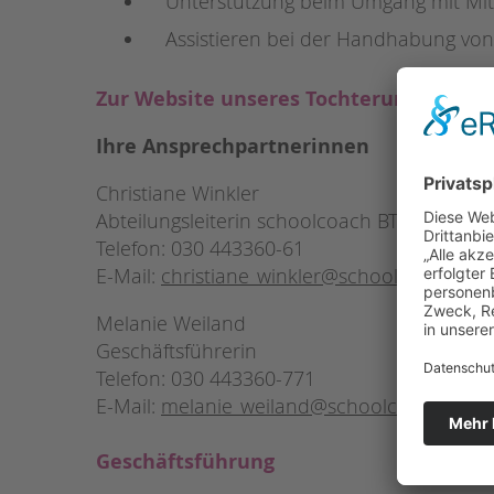
Unterstützung beim Umgang mit Mits
Assistieren bei der Handhabung von H
Zur Website unseres Tochterunterneh
Ihre Ansprechpartnerinnen
Christiane Winkler
Abteilungsleiterin schoolcoach BTL gGmbH
Telefon: 030 443360-61
E-Mail:
christiane_winkler@schoolcoachbtl.
Melanie Weiland
Geschäftsführerin
Telefon: 030 443360-771
E-Mail:
melanie_weiland@schoolcoachbtl.de
Geschäftsführung