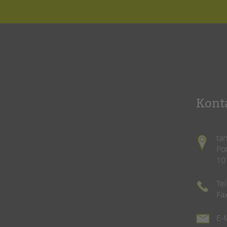
Kont
ta
Po
10
Te
Fa
E-