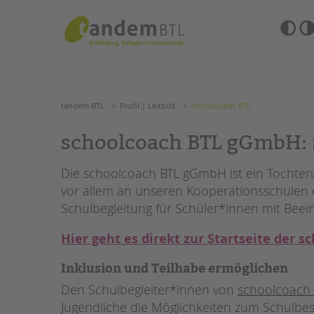
Zum
Navigation
Inhalt
überspringen
springen
Barrierefre
Einstellun
tandem BTL
Profil | Leitbild
schoolcoach BTL
übersprin
Navigation
überspringen
SUCHE
tandem BTL
Profil | Leitbild
schoolcoach BTL
ANGEBOTE
schoolcoach BTL gGmbH: S
KITA & FRÜHE HILFEN
HILFEN ZUR ERZIE
Die schoolcoach BTL gGmbH ist ein Tochter
vor allem an unseren Kooperationsschulen ei
SCHULE & GANZTAG
EINGLIEDERUNGSHI
Schulbegleitung für Schüler*innen mit Beei
Grundschulen
BETREUTES WOHNE
Oberschulen
Hier geht es direkt zur Startseite der
Förderzentren
TANDEM BTL AKADE
Kollegs
Inklusion und Teilhabe ermöglichen
EFöB
Zertfikatskurse
Den Schulbegleiter*innen von
schoolcoach
Schulbezogene Sozialarbeit
Seminarkalender
Jugendliche die Möglichkeiten zum Schulbes
Tagesgruppen
Seminarräume