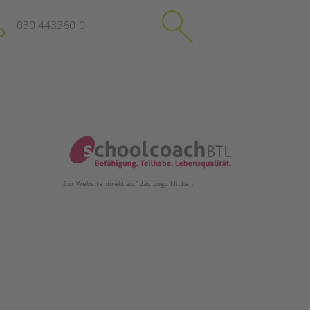
030 443360-0
schließen
KONTAKT
Suchen
e
Impressum
itgeberin
Datenschutz
Zur Website direkt auf das Logo klicken
Hinweisgebersystem
Intranet