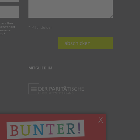
dass Ihre
 verwendet
* Pflichtfelder
inweise
on
.
*
abschicken
MITGLIED IM
X
Ihnen gefällt, was Sie lesen?
Dann teilen Sie es mit anderen!