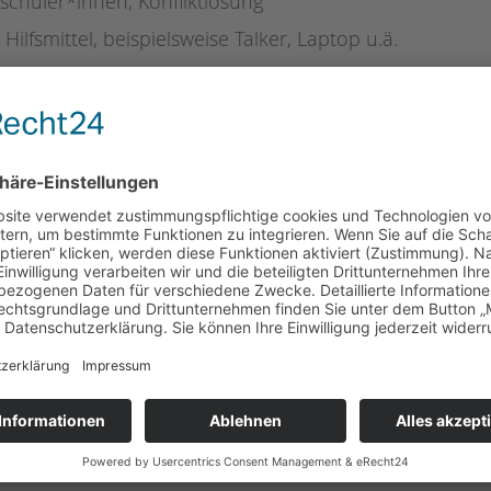
chüler*innen, Konfliktlösung
ilfsmittel, beispielsweise Talker, Laptop u.ä.
mens
schoolcoach BTL gGmbH
de