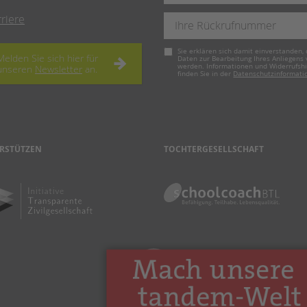
rriere
Pflichtfeld
Sie erklären sich damit einverstanden, 
Melden Sie sich hier für
Daten zur Bearbeitung Ihres Anliegens
werden. Informationen und Widerrufsh
unseren
Newsletter
an.
finden Sie in der
Datenschutzinformati
RSTÜTZEN
TOCHTERGESELLSCHAFT
nach oben