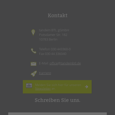
Kontakt
tandem BTL gGmbH
Potsdamer Str. 182
10783 Berlin
Telefon 030 443360-0
Fax 030 44 336040
E-Mail:
office@tandembtl.de
Karriere
Melden Sie sich hier für unseren
Newsletter
an.
Schreiben Sie uns.