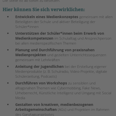
Die Stelle ist ab sofort zu besetzen.
EINGLIEDERUNGSHILFE
Hier können Sie sich verwirklichen:
Entwickeln eines Medienkonzeptes
gemeinsam mit allen
BETREUTES WOHNEN
Beteiligten der Schule und aktiver Beteiligung der
Schüler*innen
TANDEM BTL AKADEMIE
Unterstützen der Schüler*innen beim Erwerb von
Medienkompetenzen
im Schulalltag und Ansprechperson
Zertfikatskurse
bei allen medienspezifischen Themen
Seminarkalender
Planung und Durchführung von praxisnahen
Seminarräume
Medienprojekten
und gezielten Unterrichtssequenzen
gemeinsam mit Lehrkräften
STADTTEILARBEIT
Anleitung der Jugendlichen
bei der Erstellung eigener
Medienprodukte (z. B. Schulradio, Video-Projekte, digitale
Schülerzeitung, Podcasts)
PROFIL | LEITBILD
Durchführen von Workshops
zu sensiblen und
Bereiche im Überblick
alltagsnahen Themen wie Cybermobbing, Fake News,
Kinder- und Jugendschutz
Urheberrecht, Künstliche Intelligenz und Umgang mit Social
Media
Unsere Videos
Gesellschafter VdK
Gestalten von kreativen, medienbezogenen
Arbeitsgemeinschaften
(AGs) und Projekten im Rahmen
schoolcoach BTL
des Ganztagsangebotes