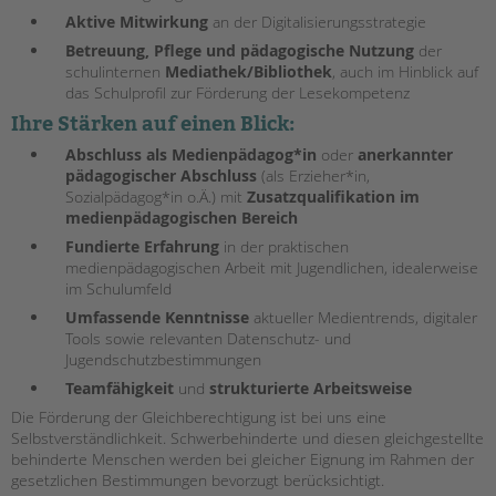
tandem international
Aktive Mitwirkung
an der Digitalisierungsstrategie
KARRIERE
Betreuung, Pflege und pädagogische Nutzung
der
schulinternen
Mediathek/Bibliothek
, auch im Hinblick auf
Stellenangebote
das Schulprofil zur Förderung der Lesekompetenz
tandem als Arbeitgeberin
Ihre Stärken auf einen Blick:
NEWS/BLOG
Abschluss als Medienpädagog*in
oder
anerkannter
pädagogischer Abschluss
(als Erzieher*in,
unkuerzbar
Sozialpädagog*in o.Ä.) mit
Zusatzqualifikation im
Briefe an Kai
medienpädagogischen Bereich
Fundierte Erfahrung
in der praktischen
medienpädagogischen Arbeit mit Jugendlichen, idealerweise
PRESSE
im Schulumfeld
Umfassende Kenntnisse
aktueller Medientrends, digitaler
Magazin
Tools sowie relevanten Datenschutz- und
KONTAKT
Jugendschutzbestimmungen
Impressum
Teamfähigkeit
und
strukturierte Arbeitsweise
Datenschutz
Die Förderung der Gleichberechtigung ist bei uns eine
Hinweisgebersystem
Selbstverständlichkeit. Schwerbehinderte und diesen gleichgestellte
behinderte Menschen werden bei gleicher Eignung im Rahmen der
Intranet
gesetzlichen Bestimmungen bevorzugt berücksichtigt.