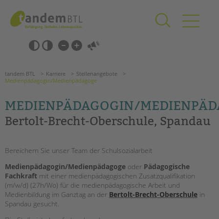
Zum
Navigation
Inhalt
überspringen
springen
Navigation
Barrierefrei-
überspringen
Einstellungen
überspringen
ANGEBOTE
tandem BTL
Karriere
Stellenangebote
KITA & FRÜHE HILFEN
Medienpädagogin/Medienpädagoge
MEDIENPÄDAGOGIN/MEDIENPÄ
SCHULE & GANZTAG
Bertolt-Brecht-Oberschule, Spandau
Grundschulen
Oberschulen
Förderzentren
Bereichern Sie unser Team der Schulsozialarbeit
Kollegs
Medienpädagogin/Medienpädagoge
oder
Pädagogische
EFöB
Fachkraft
mit einer medienpädagogischen Zusatzqualifikation
Schulbezogene Sozialarbeit
(m/w/d) (27h/Wo) für die medienpädagogische Arbeit und
Medienbildung im Ganztag an der
Bertolt-Brecht-Oberschule
in
Tagesgruppen
Spandau gesucht.
Suchen
HILFEN ZUR ERZIEHUNG