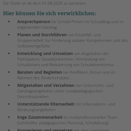
Die Stelle ist ab dem 01.08.2026 zu besetzen.
EINGLIEDERUNGSHILFE
Hier können Sie sich verwirklichen:
Ansprechperson
für Schüler*innen im Schulalltag und im
BETREUTES WOHNEN
ergänzenden Ganztag
Planen und Durchführen
von Einzelfall- und
TANDEM BTL AKADEMIE
Gruppenarbeit zur Förderung sozialer Kompetenzen und des
Selbstwertgefühls
Zertfikatskurse
Entwicklung und Umsetzen
von Angeboten der
Seminarkalender
Partizipation, Gewaltprävention, Vermeidung von
Seminarräume
Schuldistanz und Reduzierung von Schulabsentismus
Beraten und Begleiten
bei Konflikten, Krisen und im
STADTTEILARBEIT
Rahmen des Kinderschutzes
Mitgestalten und Verzahnen
von Unterrichts- und
PROFIL | LEITBILD
Ganztagsangeboten unter sozialpädagogischen
Bereiche im Überblick
Gesichtspunkten
Kinder- und Jugendschutz
Unterstützende Elternarbeit
mit Informations- und
Beratungsangeboten
Unsere Videos
Enge Zusammenarbeit
im multiprofessionellen Team
Gesellschafter VdK
(Lehrkräfte, pädagogisches Personal, Schulleitung)
schoolcoach BTL
Kooperieren und vernetzen
mit dem Jugendamt,