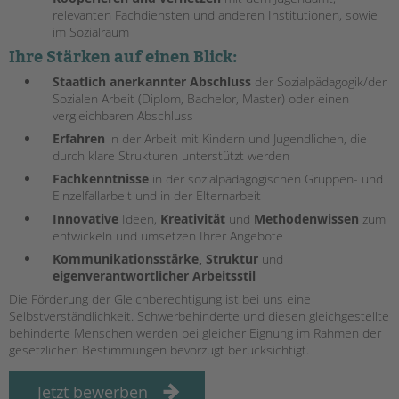
tandem international
relevanten Fachdiensten und anderen Institutionen, sowie
im Sozialraum
KARRIERE
Ihre Stärken auf einen Blick:
Stellenangebote
Staatlich anerkannter Abschluss
der Sozialpädagogik/der
tandem als Arbeitgeberin
Sozialen Arbeit (Diplom, Bachelor, Master) oder einen
vergleichbaren Abschluss
NEWS/BLOG
Erfahren
in der Arbeit mit Kindern und Jugendlichen, die
unkuerzbar
durch klare Strukturen unterstützt werden
Briefe an Kai
Fachkenntnisse
in der sozialpädagogischen Gruppen- und
Einzelfallarbeit und in der Elternarbeit
Innovative
Ideen,
Kreativität
und
Methodenwissen
zum
PRESSE
entwickeln und umsetzen Ihrer Angebote
Magazin
Kommunikationsstärke, Struktur
und
KONTAKT
eigenverantwortlicher Arbeitsstil
Die Förderung der Gleichberechtigung ist bei uns eine
Impressum
Selbstverständlichkeit. Schwerbehinderte und diesen gleichgestellte
Datenschutz
behinderte Menschen werden bei gleicher Eignung im Rahmen der
Hinweisgebersystem
gesetzlichen Bestimmungen bevorzugt berücksichtigt.
Intranet
Jetzt bewerben