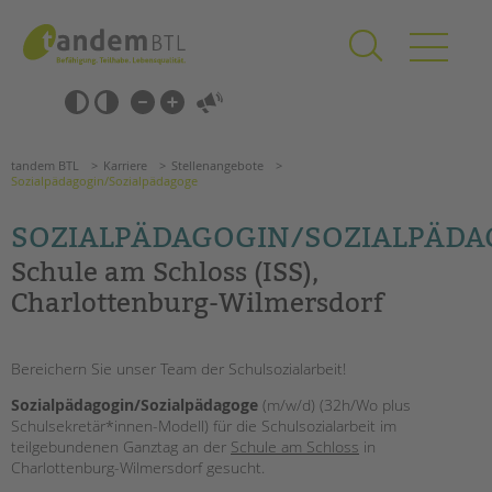
Zum
Navigation
Inhalt
überspringen
springen
Navigation
Barrierefrei-
überspringen
Einstellungen
überspringen
ANGEBOTE
tandem BTL
Karriere
Stellenangebote
KITA & FRÜHE HILFEN
Sozialpädagogin/Sozialpädagoge
SOZIALPÄDAGOGIN/SOZIALPÄD
SCHULE & GANZTAG
Schule am Schloss (ISS),
Grundschulen
Charlottenburg-Wilmersdorf
Oberschulen
Förderzentren
Kollegs
Bereichern Sie unser Team der Schulsozialarbeit!
EFöB
Sozialpädagogin/Sozialpädagoge
(m/w/d) (32h/Wo plus
Schulbezogene Sozialarbeit
Schulsekretär*innen-Modell) für die Schulsozialarbeit im
Tagesgruppen
teilgebundenen Ganztag an der
Schule am Schloss
in
Charlottenburg-Wilmersdorf gesucht.
Suchen
HILFEN ZUR ERZIEHUNG