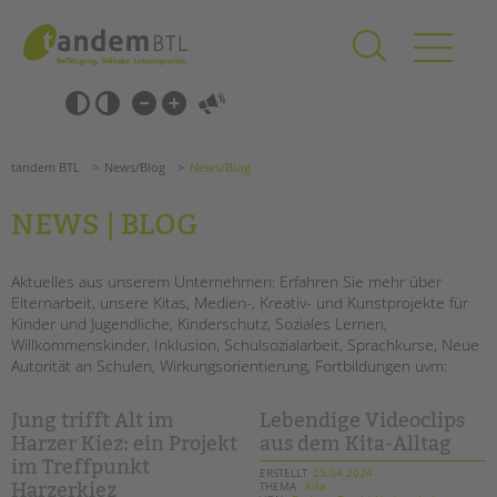
Zum
Navigation
Inhalt
überspringen
springen
Navigation
Barrierefrei-
überspringen
Einstellungen
überspringen
ANGEBOTE
tandem BTL
News/Blog
News/Blog
KITA & FRÜHE HILFEN
NEWS | BLOG
SCHULE & GANZTAG
Grundschulen
Aktuelles aus unserem Unternehmen: Erfahren Sie mehr über
Elternarbeit, unsere Kitas, Medien-, Kreativ- und Kunstprojekte für
Oberschulen
Kinder und Jugendliche, Kinderschutz, Soziales Lernen,
Förderzentren
Willkommenskinder, Inklusion, Schulsozialarbeit, Sprachkurse, Neue
Kollegs
Autorität an Schulen, Wirkungsorientierung, Fortbildungen uvm:
EFöB
Schulbezogene Sozialarbeit
Jung trifft Alt im
Lebendige Videoclips
Tagesgruppen
Harzer Kiez: ein Projekt
aus dem Kita-Alltag
im Treffpunkt
ERSTELLT
25.04.2024
HILFEN ZUR ERZIEHUNG
THEMA
Kita
Harzerkiez