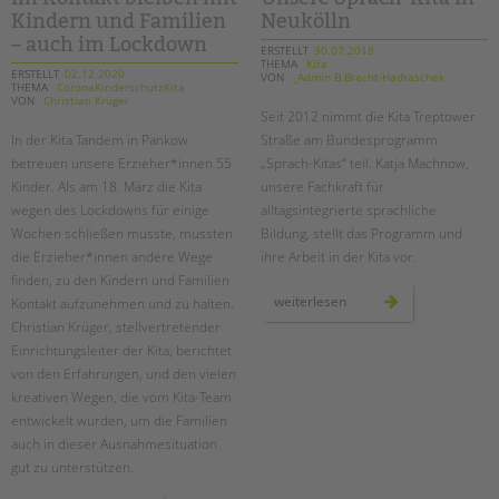
in
Kindern und Familien
Neukölln
der
kita
– auch im Lockdown
treptower
ERSTELLT
30.07.2018
straße
THEMA
Kita
ERSTELLT
02.12.2020
VON
_Admin B.Brecht-Hadraschek
THEMA
CoronaKinderschutzKita
VON
Christian Krüger
Seit 2012 nimmt die Kita Treptower
In der Kita Tandem in Pankow
Straße am Bundesprogramm
betreuen unsere Erzieher*innen 55
„Sprach-Kitas“ teil. Katja Machnow,
Kinder. Als am 18. März die Kita
unsere Fachkraft für
wegen des Lockdowns für einige
alltagsintegrierte sprachliche
Wochen schließen musste, mussten
Bildung, stellt das Programm und
die Erzieher*innen andere Wege
ihre Arbeit in der Kita vor.
finden, zu den Kindern und Familien
unsere
weiterlesen
Kontakt aufzunehmen und zu halten.
sprach-
Christian Krüger, stellvertretender
kita
in
Einrichtungsleiter der Kita, berichtet
neukölln
von den Erfahrungen, und den vielen
kreativen Wegen, die vom Kita-Team
entwickelt wurden, um die Familien
auch in dieser Ausnahmesituation
gut zu unterstützen.