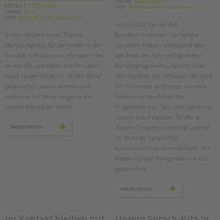
tandem international
THEMA
InklusionKita
ERSTELLT
27.02.2023
VON
Barbara Brecht-Hadraschek
THEMA
Kita
VON
Barbara Brecht-Hadraschek
KARRIERE
Im Juli 2022 hat das das
Stellenangebote
Schon elf Jahre kocht Thomas
Bundesministerium für Familie,
Mengeringhaus für die Kinder in der
Senioren, Frauen und Jugend über
tandem als Arbeitgeberin
Kita ZaK in Nikolassee. Wir waren bei
das Ende des sehr erfolgreichen
NEWS/BLOG
im vor Ort und haben mit ihm über
Bundesprogramms „Sprach-Kitas:
seine Leidenschaft für seinen Beruf
Weil Sprache der Schlüssel der Welt
unkuerzbar
gesprochen, was in antreibt und
ist“ informiert. Jetzt setzt sich eine
Briefe an Kai
warum er bis heute so gerne für
Petition für den Erhalt des
unsere Kita-Kinder kocht.
Programms ein. Seit zehn Jahren ist
unsere Kita Treptower Straße an
PRESSE
ein
weiterlesen
diesem Programm beteiligt und hat
koch
für
ihr Profil als Sprach-Kita
Magazin
alle
kontinuierlich weiterentwickelt. Wir
fälle:
KONTAKT
thomas
haben mit den Kolleginnen vor Ort
mengeringhaus
Impressum
in
gesprochen.
der
Datenschutz
kita
zak
sprach-
weiterlesen
Hinweisgebersystem
kitas
retten
Intranet
–
vor
ort
Im Kontakt bleiben mit
Unsere Sprach-Kita in