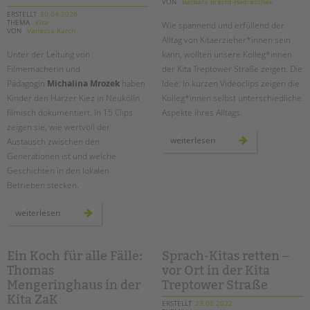
VON
Barbara Brecht-Hadraschek
Suchen
ERSTELLT
30.04.2026
EINGLIEDERUNGSHILFE
THEMA
Kita
Wie spannend und erfüllend der
VON
Vanessa Karch
Alltag von Kitaerzieher*innen sein
BETREUTES WOHNEN
Unter der Leitung von
kann, wollten unsere Kolleg*innen
Filmemacherin und
der Kita Treptower Straße zeigen. Die
Pädagogin
Michalina Mrozek
haben
Idee: In kurzen Videoclips zeigen die
TANDEM BTL AKADEMIE
Kinder den Harzer Kiez in Neukölln
Kolleg*innen selbst unterschiedliche
Zertfikatskurse
filmisch dokumentiert. In 15 Clips
Aspekte ihres Alltags.
zeigen sie, wie wertvoll der
Seminarkalender
lebendige
weiterlesen
Austausch zwischen den
Seminarräume
videoclips
Generationen ist und welche
aus
dem
Geschichten in den lokalen
kita-
STADTTEILARBEIT
alltag
Betrieben stecken.
PROFIL | LEITBILD
jung
weiterlesen
trifft
Bereiche im Überblick
alt
im
Kinder- und Jugendschutz
harzer
kiez:
Ein Koch für alle Fälle:
Sprach-Kitas retten –
Unsere Videos
ein
Thomas
vor Ort in der Kita
projekt
Gesellschafter VdK
im
Mengeringhaus in der
Treptower Straße
treffpunkt
schoolcoach BTL
harzerkiez
Kita ZaK
ERSTELLT
23.08.2022