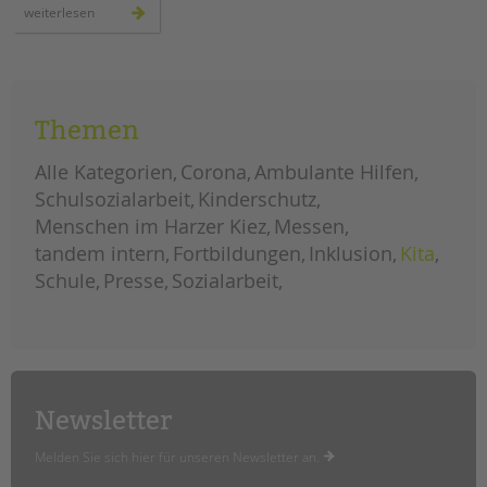
im
weiterlesen
kontakt
bleiben
mit
kindern
und
familien
–
auch
Themen
im
lockdown
Alle Kategorien
Corona
Ambulante Hilfen
Schulsozialarbeit
Kinderschutz
Menschen im Harzer Kiez
Messen
tandem intern
Fortbildungen
Inklusion
Kita
Schule
Presse
Sozialarbeit
Newsletter
Melden Sie sich hier für unseren Newsletter an.