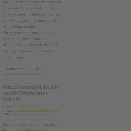
Am 1. Dezember trafen sich rund 50
Mitarbeiter*innen der Ambulanten
EINGLIEDERUNGSHILFE
Hilfen zu einem halbtägigen Fachtag
zur Wirkungsorientierung. Ziel war
BETREUTES WOHNEN
es, das Konzept der
Wirkungsorientierung kennen zu
TANDEM BTL AKADEMIE
lernen und gemeinsam zu
diskutieren, welche Rolle dieses in
Zertfikatskurse
der praktischen Arbeit zukünftig
Seminarkalender
spielen kann.
Seminarräume
wirkungsorientierung
weiterlesen
in
STADTTEILARBEIT
den
ambulanten
hilfen
–
Mädchenarbeit an der
PROFIL | LEITBILD
ein
Adolf-Reichwein-
fachtag
Bereiche im Überblick
bei
Schule
der
Kinder- und Jugendschutz
tandem
btl
ERSTELLT
15.02.2018
Unsere Videos
THEMA
InklusionSchuleSchulsozialarbeit
VON
Barbara Brecht-Hadraschek
Gesellschafter VdK
Mädchenarbeit hat einen wichtigen
schoolcoach BTL
Platz im Schulleben der Adolf-