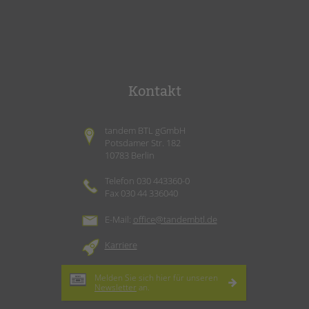
Kontakt
tandem BTL gGmbH
Potsdamer Str. 182
10783 Berlin
Telefon 030 443360-0
Fax 030 44 336040
E-Mail:
office@tandembtl.de
Karriere
Melden Sie sich hier für unseren
Newsletter
an.