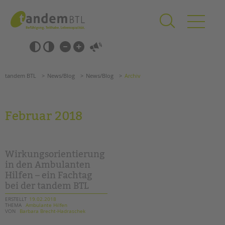
Zum
Navigation
Inhalt
überspringen
springen
Navigation
Barrierefrei-
überspringen
Einstellungen
überspringen
ANGEBOTE
tandem BTL
News/Blog
News/Blog
Archiv
KITA & FRÜHE HILFEN
SCHULE & GANZTAG
Februar 2018
Grundschulen
Oberschulen
Förderzentren
Wirkungsorientierung
Kollegs
in den Ambulanten
Hilfen – ein Fachtag
EFöB
bei der tandem BTL
Schulbezogene Sozialarbeit
Tagesgruppen
ERSTELLT
19.02.2018
THEMA
Ambulante Hilfen
VON
Barbara Brecht-Hadraschek
HILFEN ZUR ERZIEHUNG
Suchen