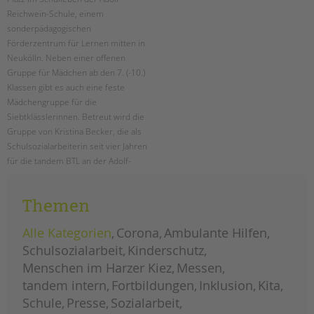
tandem international
Reichwein-Schule, einem
KARRIERE
sonderpädagogischen
Förderzentrum für Lernen mitten in
Stellenangebote
Neukölln. Neben einer offenen
tandem als Arbeitgeberin
Gruppe für Mädchen ab den 7. (-10.)
Klassen gibt es auch eine feste
NEWS/BLOG
Mädchengruppe für die
Siebtklässlerinnen. Betreut wird die
unkuerzbar
Gruppe von Kristina Becker, die als
Briefe an Kai
Schulsozialarbeiterin seit vier Jahren
für die tandem BTL an der Adolf-
PRESSE
Reichwein-Schule arbeitet.
Magazin
Themen
mädchenarbeit
weiterlesen
an
KONTAKT
der
adolf-
Alle Kategorien
Corona
Ambulante Hilfen
reichwein-
Impressum
schule
Schulsozialarbeit
Kinderschutz
Datenschutz
Menschen im Harzer Kiez
Messen
Hinweisgebersystem
tandem intern
Fortbildungen
Inklusion
Kita
Intranet
Schule
Presse
Sozialarbeit