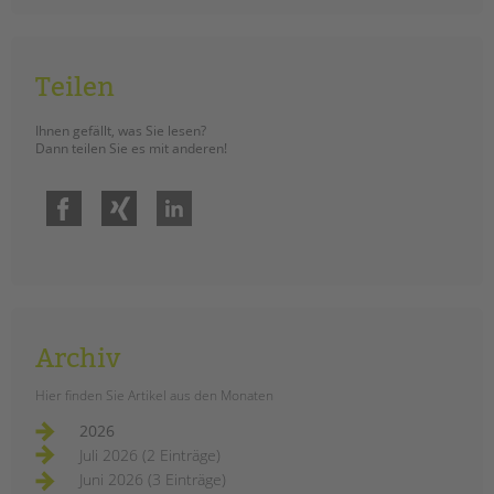
tandem international
KARRIERE
Stellenangebote
Teilen
tandem als Arbeitgeberin
Ihnen gefällt, was Sie lesen?
NEWS/BLOG
Dann teilen Sie es mit anderen!
unkuerzbar
Facebook
Xing
LinkedIn
Briefe an Kai
PRESSE
Magazin
KONTAKT
Archiv
Impressum
Hier finden Sie Artikel aus den Monaten
Datenschutz
Hinweisgebersystem
2026
Juli 2026 (2 Einträge)
Intranet
Juni 2026 (3 Einträge)