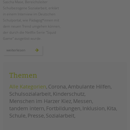
Sascha Mase, Bereichsleiter
Schulbezogene Sozialarbeit, erklärt
EINGLIEDERUNGSHILFE
in einem Interview im Deutschen
Schulportal, wie Pädagog*innen mit
BETREUTES WOHNEN
dem neuen Trend umgehen können,
der durch die Netflix-Serie "Squid
TANDEM BTL AKADEMIE
Game" ausgelöst wurde.
Zertfikatskurse
gewaltprävention:
weiterlesen
was
Seminarkalender
tun
bei
Seminarräume
"squid
game"
auf
STADTTEILARBEIT
Themen
dem
schulhof?
Alle Kategorien
Corona
Ambulante Hilfen
PROFIL | LEITBILD
Schulsozialarbeit
Kinderschutz
Bereiche im Überblick
Menschen im Harzer Kiez
Messen
Kinder- und Jugendschutz
tandem intern
Fortbildungen
Inklusion
Kita
Unsere Videos
Schule
Presse
Sozialarbeit
Gesellschafter VdK
schoolcoach BTL