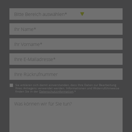
Pflichtfeld
Sie erklären sich damit einverstanden, dass Ihre Daten zur Bearbeitung
Ihres Anliegens verwendet werden. Informationen und Widerrufshinweise
finden Sie in der
Datenschutzinformation
.
*