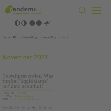
Zum
Navigation
Inhalt
überspringen
springen
Navigation
Barrierefrei-
überspringen
Einstellungen
überspringen
ANGEBOTE
tandem BTL
News/Blog
News/Blog
Archiv
KITA & FRÜHE HILFEN
SCHULE & GANZTAG
November 2021
Grundschulen
Oberschulen
Förderzentren
Gewaltprävention: Was
Kollegs
tun bei "Squid Game"
auf dem Schulhof?
EFöB
Schulbezogene Sozialarbeit
ERSTELLT
15.11.2021
THEMA
Schulsozialarbeit
Tagesgruppen
VON
Barbara Brecht-Hadraschek
Suchen
HILFEN ZUR ERZIEHUNG
Gewaltprävention auf dem Schulhof: