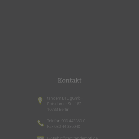
Kontakt
tandem BTL gGmbH
Potsdamer Str. 182
10783 Berlin
Telefon 030 443360-0
Fax 030 44 336040
E-Mail:
office@tandembtl.de