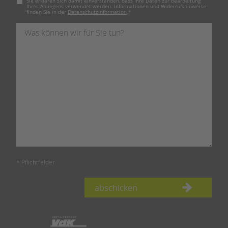
Sie erklären sich damit einverstanden, dass Ihre Daten zur Bearbeitung
Ihres Anliegens verwendet werden. Informationen und Widerrufshinweise
finden Sie in der
Datenschutzinformation
.
*
* Pflichtfelder
abschicken