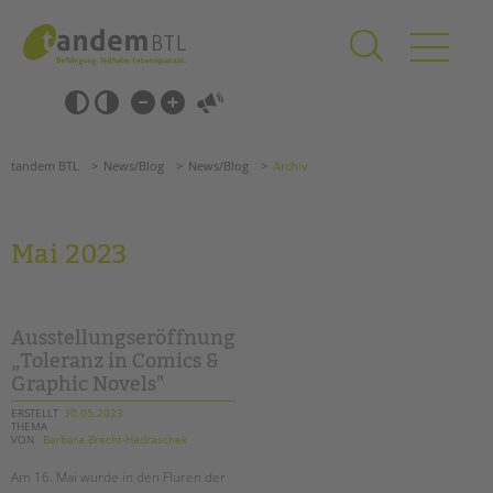
Zum
Navigation
Inhalt
überspringen
springen
Navigation
Barrierefrei-
überspringen
Einstellungen
überspringen
ANGEBOTE
tandem BTL
News/Blog
News/Blog
Archiv
KITA & FRÜHE HILFEN
SCHULE & GANZTAG
Mai 2023
Grundschulen
Oberschulen
Förderzentren
Ausstellungseröffnung
Kollegs
„Toleranz in Comics &
Graphic Novels"
EFöB
Schulbezogene Sozialarbeit
ERSTELLT
30.05.2023
THEMA
Tagesgruppen
VON
Barbara Brecht-Hadraschek
HILFEN ZUR ERZIEHUNG
Am 16. Mai wurde in den Fluren der
Suchen