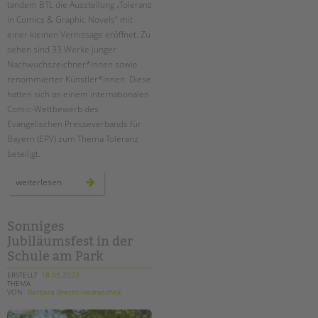
tandem BTL die Ausstellung „Toleranz
in Comics & Graphic Novels“ mit
EINGLIEDERUNGSHILFE
einer kleinen Vernissage eröffnet. Zu
sehen sind 33 Werke junger
BETREUTES WOHNEN
Nachwuchszeichner*innen sowie
renommierter Künstler*innen. Diese
TANDEM BTL AKADEMIE
hatten sich an einem internationalen
Comic-Wettbewerb des
Zertfikatskurse
Evangelischen Presseverbands für
Seminarkalender
Bayern (EPV) zum Thema Toleranz
Seminarräume
beteiligt.
STADTTEILARBEIT
ausstellungseröffnung
weiterlesen
„toleranz
in
comics
PROFIL | LEITBILD
&
graphic
Sonniges
Bereiche im Überblick
novels"
Jubiläumsfest in der
Kinder- und Jugendschutz
Schule am Park
Unsere Videos
ERSTELLT
18.05.2023
THEMA
Gesellschafter VdK
VON
Barbara Brecht-Hadraschek
schoolcoach BTL