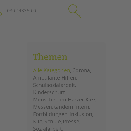
030 443360-0
schließen
KONTAKT
Themen
Suchen
e
Impressum
Alle Kategorien
Corona
itgeberin
Datenschutz
Ambulante Hilfen
Hinweisgebersystem
Schulsozialarbeit
Intranet
Kinderschutz
Menschen im Harzer Kiez
Messen
tandem intern
Fortbildungen
Inklusion
Kita
Schule
Presse
Sozialarbeit