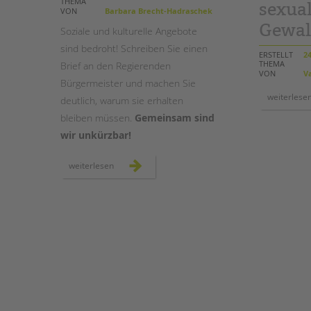
THEMA
sexual
VON
Barbara Brecht-Hadraschek
Gewal
STADTTEILARBEIT
Soziale und kulturelle Angebote
sind bedroht! Schreiben Sie einen
ERSTELLT
24
THEMA
Brief an den Regierenden
VON
Va
Bürgermeister und machen Sie
weiterlese
deutlich, warum sie erhalten
bleiben müssen.
Gemeinsam sind
wir unkürzbar!
#briefeankai
weiterlesen
–
briefaktion
für
die
soziale
zukunft
unserer
stadt