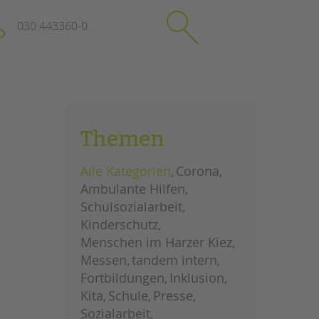
030 443360-0
schließen
KONTAKT
Themen
Suchen
e
Impressum
Alle Kategorien
Corona
itgeberin
Datenschutz
Ambulante Hilfen
Hinweisgebersystem
Schulsozialarbeit
Intranet
Kinderschutz
Menschen im Harzer Kiez
Messen
tandem intern
Fortbildungen
Inklusion
Kita
Schule
Presse
Sozialarbeit