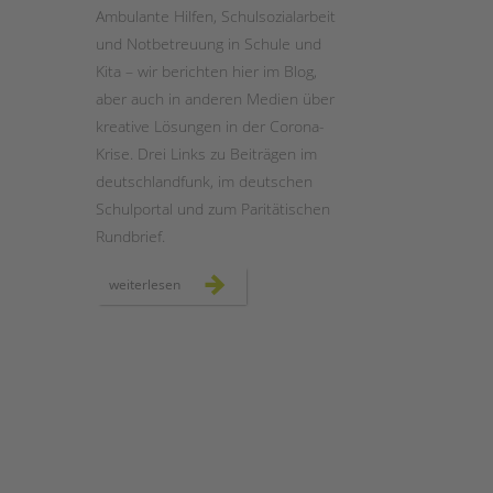
Ambulante Hilfen, Schulsozialarbeit
und Notbetreuung in Schule und
STADTTEILARBEIT
Kita – wir berichten hier im Blog,
aber auch in anderen Medien über
kreative Lösungen in der Corona-
Krise. Drei Links zu Beiträgen im
deutschlandfunk, im deutschen
Schulportal und zum Paritätischen
Rundbrief.
presseschau:
weiterlesen
tandem
in
dem
medien