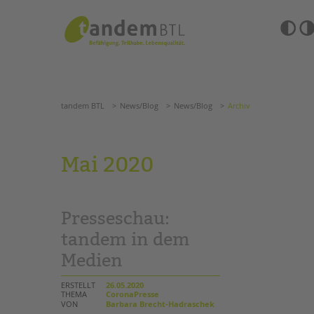
Zum
Navigation
Inhalt
überspringen
springen
Barrierefre
Einstellun
tandem BTL
News/Blog
News/Blog
Archiv
übersprin
Navigation
überspringen
SUCHE
tandem BTL
News/Blog
News/Blog
Archiv
ANGEBOTE
Mai 2020
KITA & FRÜHE HILFEN
HILFEN ZUR ERZIE
SCHULE & GANZTAG
EINGLIEDERUNGSHI
Presseschau:
Grundschulen
BETREUTES WOHNE
Oberschulen
tandem in dem
Förderzentren
Medien
TANDEM BTL AKADE
Kollegs
EFöB
Zertfikatskurse
ERSTELLT
26.05.2020
Schulbezogene Sozialarbeit
THEMA
CoronaPresse
Seminarkalender
VON
Barbara Brecht-Hadraschek
Tagesgruppen
Seminarräume