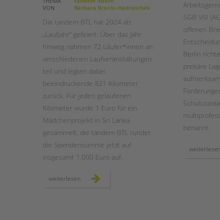
THEMA
tandem intern
Arbeitsgeme
VON
Barbara Brecht-Hadraschek
SGB VIII (A
STADTTEILARBEIT
Die tandem BTL hat 2024 als
offenen Brie
„Laufjahr“ gefeiert: Über das Jahr
Entscheidun
hinweg nahmen 72 Läufer*innen an
Berlin richt
verschiedenen Laufveranstaltungen
prekäre Lag
teil und legten dabei
aufmerksam
beeindruckende 821 Kilometer
Forderungen
zurück. Für jeden gelaufenen
Schulsoziala
Kilometer wurde 1 Euro für ein
multiprofes
Mädchenprojekt in Sri Lanka
benannt.
gesammelt, die tandem BTL rundet
die Spendensumme jetzt auf
weiterlese
insgesamt 1.000 Euro auf.
unser
weiterlesen
laufjahr
–
mit
sportlichem
teamgeist
durch
berlin