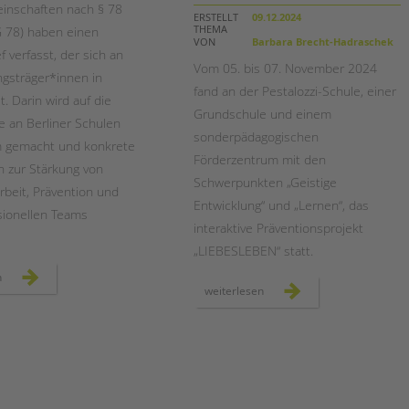
Magazin
inschaften nach § 78
ERSTELLT
09.12.2024
THEMA
G 78) haben einen
VON
Barbara Brecht-Hadraschek
f verfasst, der sich an
Vom 05. bis 07. November 2024
gsträger*innen in
fand an der Pestalozzi-Schule, einer
et. Darin wird auf die
Grundschule und einem
e an Berliner Schulen
sonderpädagogischen
 gemacht und konkrete
Förderzentrum mit den
 zur Stärkung von
Schwerpunkten „Geistige
rbeit, Prävention und
Entwicklung“ und „Lernen“, das
sionellen Teams
interaktive Präventionsprojekt
„LIEBESLEBEN“ statt.
offener
n
brief
pestalozzi-
weiterlesen
der
schule:
agen
drei
78
tage
für
sexuelle
gesundheit
und
aufklärung