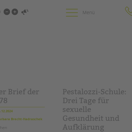
i-
gen
gen
PROFIL | LEITBILD
KARRIERE
HUNG
Bereiche im Überblick
Stellenangebot
Kinder- und Jugendschutz
tandem als Arbe
Unsere Videos
LFE
Gesellschafter VdK
r Brief der
Pestalozzi-Schule:
NEWS/BLOG
schoolcoach BTL
N
78
Drei Tage für
tandem international
unkuerzbar
sexuelle
MIE
.12.2024
Briefe an Kai
Gesundheit und
rbara Brecht-Hadraschek
Aufklärung
PRESSE
chen