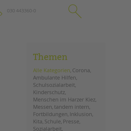
030 443360-0
schließen
KONTAKT
Themen
Suchen
e
Impressum
Alle Kategorien
Corona
itgeberin
Datenschutz
Ambulante Hilfen
Hinweisgebersystem
Schulsozialarbeit
Intranet
Kinderschutz
Menschen im Harzer Kiez
Messen
tandem intern
Fortbildungen
Inklusion
Kita
Schule
Presse
Sozialarbeit