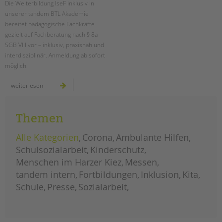
Die Weiterbildung IseF inklusiv in
unserer tandem BTL Akademie
EINGLIEDERUNGSHILFE
bereitet pädagogische Fachkräfte
gezielt auf Fachberatung nach § 8a
BETREUTES WOHNEN
SGB VIII vor – inklusiv, praxisnah und
interdisziplinär. Anmeldung ab sofort
TANDEM BTL AKADEMIE
möglich.
Zertfikatskurse
sicher
weiterlesen
handeln
Seminarkalender
im
kinderschutz:
Seminarräume
weiterbildung
isef
Themen
inklusiv
STADTTEILARBEIT
Alle Kategorien
Corona
Ambulante Hilfen
PROFIL | LEITBILD
Schulsozialarbeit
Kinderschutz
Menschen im Harzer Kiez
Messen
Bereiche im Überblick
tandem intern
Fortbildungen
Inklusion
Kita
Kinder- und Jugendschutz
Schule
Presse
Sozialarbeit
Unsere Videos
Gesellschafter VdK
schoolcoach BTL