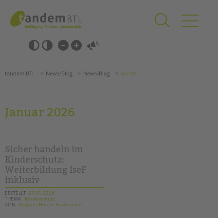
Zum
Navigation
Inhalt
überspringen
springen
Navigation
Barrierefrei-
überspringen
Einstellungen
überspringen
ANGEBOTE
tandem BTL
News/Blog
News/Blog
Archiv
KITA & FRÜHE HILFEN
SCHULE & GANZTAG
Januar 2026
Grundschulen
Oberschulen
Förderzentren
Sicher handeln im
Kollegs
Kinderschutz:
Weiterbildung IseF
EFöB
inklusiv
Schulbezogene Sozialarbeit
Tagesgruppen
ERSTELLT
27.01.2026
THEMA
Kinderschutz
VON
Barbara Brecht-Hadraschek
Suchen
HILFEN ZUR ERZIEHUNG