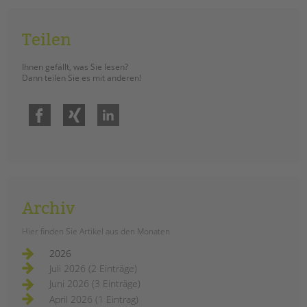
tandem international
KARRIERE
Teilen
Stellenangebote
tandem als Arbeitgeberin
Ihnen gefällt, was Sie lesen?
Dann teilen Sie es mit anderen!
NEWS/BLOG
Facebook
Xing
LinkedIn
unkuerzbar
Briefe an Kai
PRESSE
Magazin
Archiv
KONTAKT
Hier finden Sie Artikel aus den Monaten
Impressum
Datenschutz
2026
Hinweisgebersystem
Juli 2026 (2 Einträge)
Juni 2026 (3 Einträge)
Intranet
April 2026 (1 Eintrag)