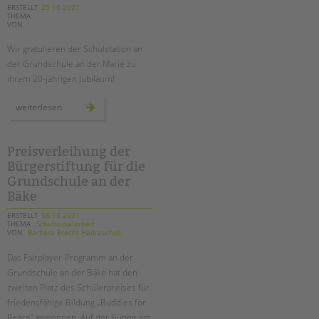
tandem international
ERSTELLT
25.10.2021
THEMA
VON
KARRIERE
Wir gratulieren der Schulstation an
Stellenangebote
der Grundschule an der Marie zu
tandem als Arbeitgeberin
ihrem 20-jährigen Jubiläum!
NEWS/BLOG
20
weiterlesen
jahre
unkuerzbar
schulstation
an
Briefe an Kai
der
grundschule
Preisverleihung der
an
Bürgerstiftung für die
der
PRESSE
marie
Grundschule an der
Bäke
Magazin
ERSTELLT
08.10.2021
KONTAKT
THEMA
Schulsozialarbeit
VON
Barbara Brecht-Hadraschek
Impressum
Das Fairplayer-Programm an der
Datenschutz
Grundschule an der Bäke hat den
Hinweisgebersystem
zweiten Platz des Schülerpreises für
Intranet
friedensfähige Bildung „Buddies for
Peace“ gewonnen. Auf der Bühne am