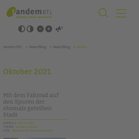
Zum
Navigation
Inhalt
überspringen
springen
Navigation
Barrierefrei-
überspringen
Einstellungen
überspringen
ANGEBOTE
tandem BTL
News/Blog
News/Blog
Archiv
KITA & FRÜHE HILFEN
SCHULE & GANZTAG
Oktober 2021
Grundschulen
Oberschulen
Förderzentren
Mit dem Fahrrad auf
Kollegs
den Spuren der
ehemals geteilten
EFöB
Stadt
Schulbezogene Sozialarbeit
Tagesgruppen
ERSTELLT
29.10.2021
THEMA
tandem intern
VON
Barbara Brecht-Hadraschek
HILFEN ZUR ERZIEHUNG