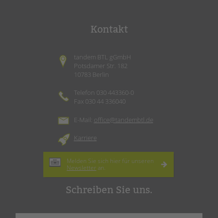
Kontakt
tandem BTL gGmbH
Potsdamer Str. 182
10783 Berlin
Telefon 030 443360-0
Fax 030 44 336040
E-Mail:
office@tandembtl.de
Karriere
Melden Sie sich hier für unseren
Newsletter
an.
Schreiben Sie uns.