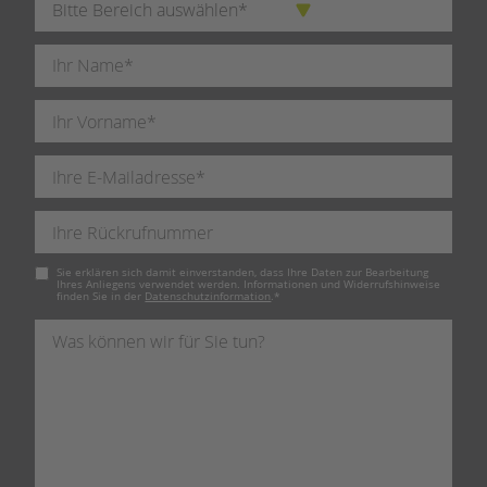
Pflichtfeld
Sie erklären sich damit einverstanden, dass Ihre Daten zur Bearbeitung
Ihres Anliegens verwendet werden. Informationen und Widerrufshinweise
finden Sie in der
Datenschutzinformation
.
*