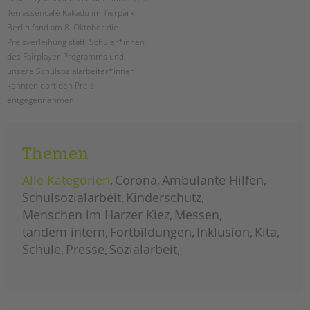
Terrassencafé Kakadu im Tierpark
Berlin fand am 8. Oktober die
Preisverleihung statt. Schüler*innen
des Fairplayer-Programms und
unsere Schulsozialarbeiter*innen
konnten dort den Preis
entgegennehmen.
Themen
preisverleihung
weiterlesen
der
bürgerstiftung
für
Alle Kategorien
Corona
Ambulante Hilfen
die
grundschule
Schulsozialarbeit
Kinderschutz
an
der
Menschen im Harzer Kiez
Messen
bäke
tandem intern
Fortbildungen
Inklusion
Kita
Schule
Presse
Sozialarbeit