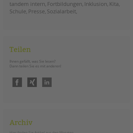
und
tandem intern
Fortbildungen
Inklusion
Kita
jugendhilfe
und
Schule
Presse
Sozialarbeit
familienförderung
im
berliner
bezirk
mitte
Teilen
Ihnen gefällt, was Sie lesen?
Dann teilen Sie es mit anderen!
Facebook
Xing
LinkedIn
Archiv
Hier finden Sie Artikel aus den Monaten