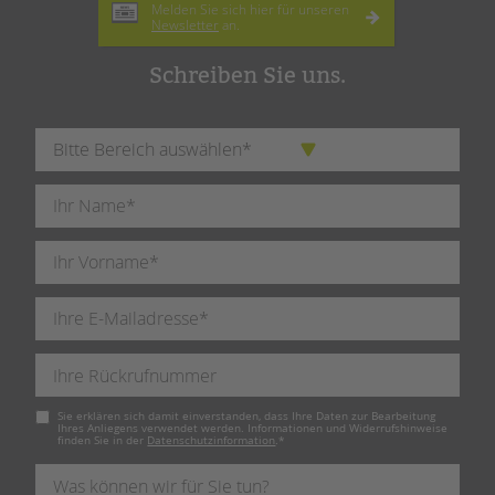
Melden Sie sich hier für unseren
Newsletter
an.
Schreiben Sie uns.
Pflichtfeld
Sie erklären sich damit einverstanden, dass Ihre Daten zur Bearbeitung
Ihres Anliegens verwendet werden. Informationen und Widerrufshinweise
finden Sie in der
Datenschutzinformation
.
*