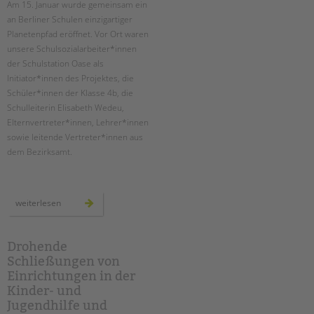
Am 15. Januar wurde gemeinsam ein
an Berliner Schulen einzigartiger
EINGLIEDERUNGSHILFE
Planetenpfad eröffnet. ­Vor Ort waren
unsere Schulsozialarbeiter*innen
BETREUTES WOHNEN
der Schulstation Oase als
Initiator*innen des Projektes, die
TANDEM BTL AKADEMIE
Schüler*innen der Klasse 4b, die
Schulleiterin Elisabeth Wedeu,
Zertfikatskurse
Elternvertreter*innen, Lehrer*innen
Seminarkalender
sowie leitende Vertreter*innen aus
Seminarräume
dem Bezirksamt.
STADTTEILARBEIT
einweihung
weiterlesen
PROFIL | LEITBILD
des
planetenpfades
an
Bereiche im Überblick
der
ludwig-
Drohende
Kinder- und Jugendschutz
cauer-
Schließungen von
grundschule
Unsere Videos
Einrichtungen in der
Gesellschafter VdK
Kinder- und
schoolcoach BTL
Jugendhilfe und