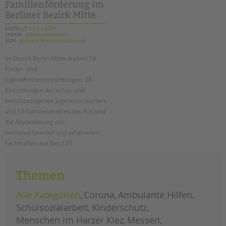
tandem international
Familienförderung im
Berliner Bezirk Mitte
KARRIERE
ERSTELLT
16.01.2024
THEMA
Schulsozialarbeit
Stellenangebote
VON
Barbara Brecht-Hadraschek
tandem als Arbeitgeberin
Im Bezirk Berlin-Mitte drohen 53
NEWS/BLOG
Kinder- und
Jugendfreizeiteinrichtungen, 28
unkuerzbar
Einrichtungen der schul- und
Briefe an Kai
berufsbezogenen Jugendsozialarbeit
und 14 Familienzentren das Aus und
die Abwanderung von
PRESSE
hochqualifizierten und erfahrenen
Fachkräften aus fast 100
Magazin
Einrichtungen! Lesen Sie den ganzen
KONTAKT
offenen (Protest-) Brief.
Impressum
Themen
Datenschutz
drohende
weiterlesen
schließungen
Alle Kategorien
Corona
Ambulante Hilfen
von
Hinweisgebersystem
einrichtungen
Schulsozialarbeit
Kinderschutz
in
Intranet
der
Menschen im Harzer Kiez
Messen
kinder-