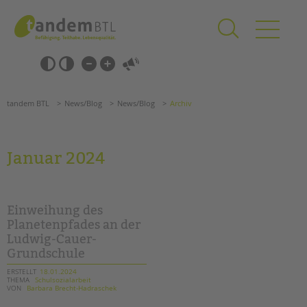
Zum
Navigation
Inhalt
überspringen
springen
Navigation
Barrierefrei-
überspringen
Einstellungen
überspringen
ANGEBOTE
tandem BTL
News/Blog
News/Blog
Archiv
KITA & FRÜHE HILFEN
SCHULE & GANZTAG
Januar 2024
Grundschulen
Oberschulen
Förderzentren
Einweihung des
Kollegs
Planetenpfades an der
Ludwig-Cauer-
EFöB
Grundschule
Schulbezogene Sozialarbeit
Tagesgruppen
ERSTELLT
18.01.2024
THEMA
Schulsozialarbeit
VON
Barbara Brecht-Hadraschek
HILFEN ZUR ERZIEHUNG
Suchen