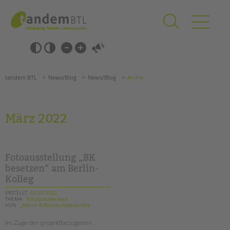
Zum
Navigation
Inhalt
überspringen
springen
Navigation
Barrierefrei-
überspringen
Einstellungen
überspringen
ANGEBOTE
tandem BTL
News/Blog
News/Blog
Archiv
KITA & FRÜHE HILFEN
SCHULE & GANZTAG
März 2022
Grundschulen
Oberschulen
Förderzentren
Fotoausstellung „BK
Kollegs
besetzen“ am Berlin-
Kolleg
EFöB
Schulbezogene Sozialarbeit
ERSTELLT
03.03.2022
THEMA
Schulsozialarbeit
Tagesgruppen
VON
_Admin B.Brecht-Hadraschek
Suchen
HILFEN ZUR ERZIEHUNG
Im Zuge der projektbezogenen