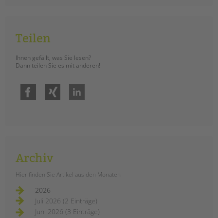
tandem international
KARRIERE
Stellenangebote
Teilen
tandem als Arbeitgeberin
Ihnen gefällt, was Sie lesen?
NEWS/BLOG
Dann teilen Sie es mit anderen!
unkuerzbar
Facebook
Xing
LinkedIn
Briefe an Kai
PRESSE
Magazin
KONTAKT
Archiv
Impressum
Hier finden Sie Artikel aus den Monaten
Datenschutz
Hinweisgebersystem
2026
Juli 2026 (2 Einträge)
Intranet
Juni 2026 (3 Einträge)