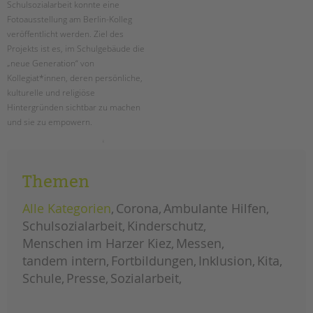
Schulsozialarbeit konnte eine
Fotoausstellung am Berlin-Kolleg
EINGLIEDERUNGSHILFE
veröffentlicht werden. Ziel des
Projekts ist es, im Schulgebäude die
BETREUTES WOHNEN
„neue Generation“ von
Kollegiat*innen, deren persönliche,
TANDEM BTL AKADEMIE
kulturelle und religiöse
Hintergründen sichtbar zu machen
Zertfikatskurse
und sie zu empowern.
Seminarkalender
Seminarräume
fotoausstellung
weiterlesen
„bk
besetzen“
am
STADTTEILARBEIT
Themen
berlin-
kolleg
Alle Kategorien
Corona
Ambulante Hilfen
PROFIL | LEITBILD
Schulsozialarbeit
Kinderschutz
Bereiche im Überblick
Menschen im Harzer Kiez
Messen
Kinder- und Jugendschutz
tandem intern
Fortbildungen
Inklusion
Kita
Unsere Videos
Schule
Presse
Sozialarbeit
Gesellschafter VdK
schoolcoach BTL