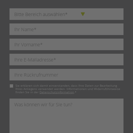
Pflichtfeld
Sie erklären sich damit einverstanden, dass Ihre Daten zur Bearbeitung
Ihres Anliegens verwendet werden. Informationen und Widerrufshinweise
finden Sie in der
Datenschutzinformation
.
*