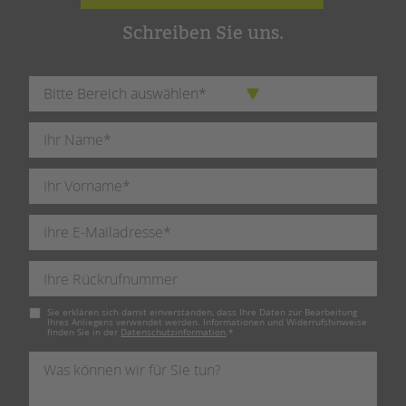
Schreiben Sie uns.
Pflichtfeld
Sie erklären sich damit einverstanden, dass Ihre Daten zur Bearbeitung
Ihres Anliegens verwendet werden. Informationen und Widerrufshinweise
finden Sie in der
Datenschutzinformation
.
*