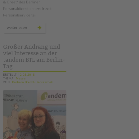
& Greet“ des Berliner
Personaldienstleisters Inzeit
EINGLIEDERUNGSHILFE
Personalservice teil.
BETREUTES WOHNEN
"meet&
weiterlesen
greet"
für
TANDEM BTL AKADEMIE
bewerber*innen
Großer Andrang und
Zertfikatskurse
viel Interesse an der
Seminarkalender
tandem BTL am Berlin-
Seminarräume
Tag
ERSTELLT
12.03.2018
STADTTEILARBEIT
THEMA
Messen
VON
Barbara Brecht-Hadraschek
PROFIL | LEITBILD
Bereiche im Überblick
Kinder- und Jugendschutz
Unsere Videos
Gesellschafter VdK
schoolcoach BTL