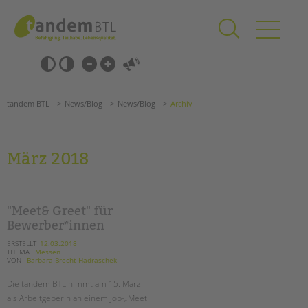
Zum
Navigation
Inhalt
überspringen
springen
Navigation
Barrierefrei-
überspringen
Einstellungen
überspringen
ANGEBOTE
tandem BTL
News/Blog
News/Blog
Archiv
KITA & FRÜHE HILFEN
SCHULE & GANZTAG
März 2018
Grundschulen
Oberschulen
Förderzentren
"Meet& Greet" für
Kollegs
Bewerber*innen
EFöB
ERSTELLT
12.03.2018
THEMA
Messen
Schulbezogene Sozialarbeit
VON
Barbara Brecht-Hadraschek
Tagesgruppen
Die tandem BTL nimmt am 15. März
HILFEN ZUR ERZIEHUNG
als Arbeitgeberin an einem Job-„Meet
Suchen