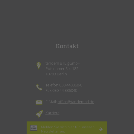
Kontakt
tandem BTL gGmbH
Potsdamer Str. 182
10783 Berlin
Telefon 030 443360-0
Fax 030 44 336040
E-Mail:
office@tandembtl.de
Karriere
Melden Sie sich hier für unseren
Newsletter
an.