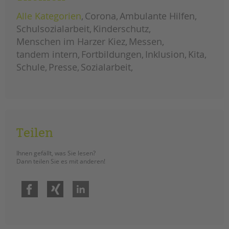
tandem international
Alle Kategorien
Corona
Ambulante Hilfen
KARRIERE
Schulsozialarbeit
Kinderschutz
Stellenangebote
Menschen im Harzer Kiez
Messen
tandem als Arbeitgeberin
tandem intern
Fortbildungen
Inklusion
Kita
Schule
Presse
Sozialarbeit
NEWS/BLOG
unkuerzbar
Briefe an Kai
PRESSE
Teilen
Magazin
Ihnen gefällt, was Sie lesen?
KONTAKT
Dann teilen Sie es mit anderen!
Impressum
Facebook
Xing
LinkedIn
Datenschutz
Hinweisgebersystem
Intranet