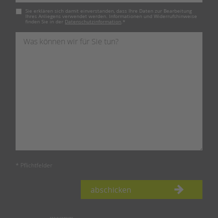
Pflichtfeld
Sie erklären sich damit einverstanden, dass Ihre Daten zur Bearbeitung
Ihres Anliegens verwendet werden. Informationen und Widerrufshinweise
finden Sie in der
Datenschutzinformation
.
*
* Pflichtfelder
abschicken