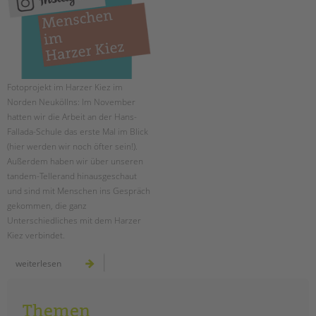
EINGLIEDERUNGSHILFE
BETREUTES WOHNEN
TANDEM BTL AKADEMIE
Fotoprojekt im Harzer Kiez im
Norden Neuköllns: Im November
Zertfikatskurse
hatten wir die Arbeit an der Hans-
Seminarkalender
Fallada-Schule das erste Mal im Blick
(hier werden wir noch öfter sein!).
Seminarräume
Außerdem haben wir über unseren
tandem-Tellerand hinausgeschaut
STADTTEILARBEIT
und sind mit Menschen ins Gespräch
gekommen, die ganz
PROFIL | LEITBILD
Unterschiedliches mit dem Harzer
Bereiche im Überblick
Kiez verbindet.
Kinder- und Jugendschutz
menschen
weiterlesen
Unsere Videos
im
harzer
Gesellschafter VdK
kiez:
november
schoolcoach BTL
Themen