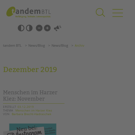
Zum
Navigation
Inhalt
überspringen
springen
Navigation
Barrierefrei-
überspringen
Einstellungen
überspringen
ANGEBOTE
tandem BTL
News/Blog
News/Blog
Archiv
KITA & FRÜHE HILFEN
SCHULE & GANZTAG
Dezember 2019
Grundschulen
Oberschulen
Förderzentren
Menschen im Harzer
Kollegs
Kiez: November
EFöB
ERSTELLT
03.12.2019
THEMA
Menschen im Harzer Kiez
Schulbezogene Sozialarbeit
VON
Barbara Brecht-Hadraschek
Tagesgruppen
HILFEN ZUR ERZIEHUNG
Suchen