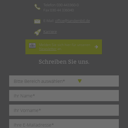
Telefon 030 443360-0
Fax 030 44 336040
E-Mail:
office@tandembtl.de
Karriere
Melden Sie sich hier für unseren
Newsletter
an.
Schreiben Sie uns.