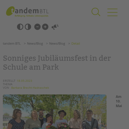
Zum
Navigation
Inhalt
überspringen
springen
Navigation
Barrierefrei-
überspringen
Einstellungen
überspringen
ANGEBOTE
tandem BTL
News/Blog
News/Blog
Detail
KITA & FRÜHE HILFEN
Sonniges Jubiläumsfest in der
SCHULE & GANZTAG
Schule am Park
Grundschulen
Oberschulen
ERSTELLT
18.05.2023
THEMA
Förderzentren
VON
Barbara Brecht-Hadraschek
Kollegs
Am
EFöB
10.
Mai
Schulbezogene Sozialarbeit
Tagesgruppen
HILFEN ZUR ERZIEHUNG