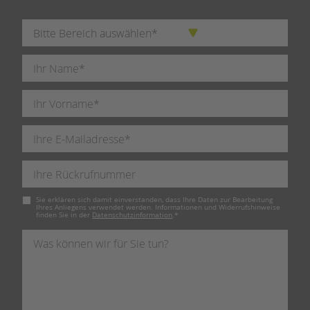
Pflichtfeld
Sie erklären sich damit einverstanden, dass Ihre Daten zur Bearbeitung
Ihres Anliegens verwendet werden. Informationen und Widerrufshinweise
finden Sie in der
Datenschutzinformation
.
*