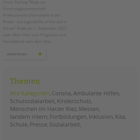
Unser Fachtag "Wege zur
Erziehungspartnerschaft:
EINGLIEDERUNGSHILFE
Professionelle Elternarbeit in der
Kinder- und Jugendhilfe, in Kita und in
BETREUTES WOHNEN
Schule" findet am 1. September 2022
statt. Mehr Infos zum Programm und
TANDEM BTL AKADEMIE
Anmeldelink nach dem Klick.
Zertfikatskurse
fachtag
weiterlesen
"wege
Seminarkalender
zur
erziehungspartnerschaft"
Seminarräume
am
1.
september
STADTTEILARBEIT
Themen
2022
Alle Kategorien
Corona
Ambulante Hilfen
PROFIL | LEITBILD
Schulsozialarbeit
Kinderschutz
Bereiche im Überblick
Menschen im Harzer Kiez
Messen
Kinder- und Jugendschutz
tandem intern
Fortbildungen
Inklusion
Kita
Unsere Videos
Schule
Presse
Sozialarbeit
Gesellschafter VdK
schoolcoach BTL