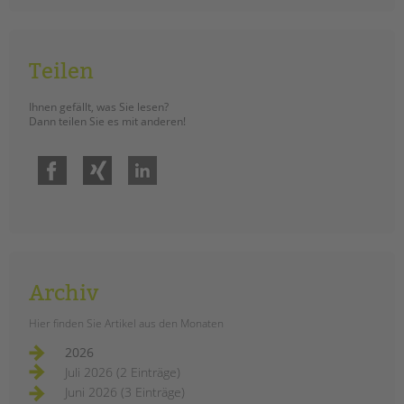
tandem international
KARRIERE
Stellenangebote
Teilen
tandem als Arbeitgeberin
Ihnen gefällt, was Sie lesen?
NEWS/BLOG
Dann teilen Sie es mit anderen!
unkuerzbar
Facebook
Xing
LinkedIn
Briefe an Kai
PRESSE
Magazin
KONTAKT
Archiv
Impressum
Hier finden Sie Artikel aus den Monaten
Datenschutz
Hinweisgebersystem
2026
Juli 2026 (2 Einträge)
Intranet
Juni 2026 (3 Einträge)