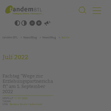
Zum
Navigation
Inhalt
überspringen
springen
Navigation
Barrierefrei-
überspringen
Einstellungen
überspringen
ANGEBOTE
tandem BTL
News/Blog
News/Blog
Archiv
KITA & FRÜHE HILFEN
SCHULE & GANZTAG
Juli 2022
Grundschulen
Oberschulen
Förderzentren
Fachtag "Wege zur
Kollegs
Erziehungspartnerscha
ft" am 1. September
EFöB
2022
Schulbezogene Sozialarbeit
Tagesgruppen
ERSTELLT
01.07.2022
THEMA
VON
Barbara Brecht-Hadraschek
Suchen
HILFEN ZUR ERZIEHUNG