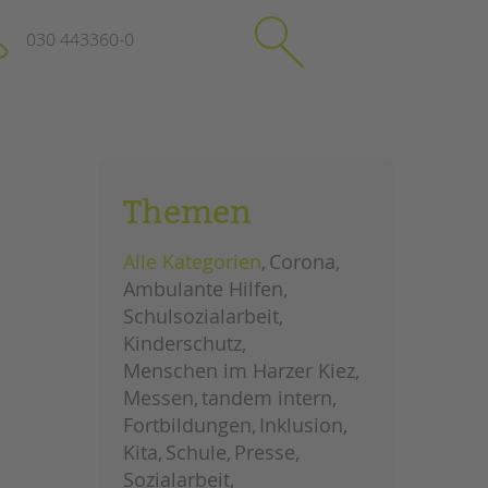
030 443360-0
schließen
KONTAKT
Themen
Suchen
e
Impressum
Alle Kategorien
Corona
itgeberin
Datenschutz
Ambulante Hilfen
Hinweisgebersystem
Schulsozialarbeit
Intranet
Kinderschutz
Menschen im Harzer Kiez
Messen
tandem intern
Fortbildungen
Inklusion
Kita
Schule
Presse
Sozialarbeit