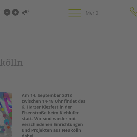
i-
gen
gen
PROFIL | LEITBILD
KARRIERE
ukölln
HUNG
Bereiche im Überblick
Stellenangebot
Kinder- und Jugendschutz
tandem als Arbe
Unsere Videos
LFE
Gesellschafter VdK
NEWS/BLOG
Am 14. September 2018
schoolcoach BTL
N
zwischen 14-18 Uhr findet das
tandem international
6. Harzer Kiezfest in der
unkuerzbar
MIE
Elsenstraße beim Kiehlufer
Briefe an Kai
statt. Wir sind wieder mit
verschiedenen Einrichtungen
und Projekten aus Neukölln
PRESSE
dabei.